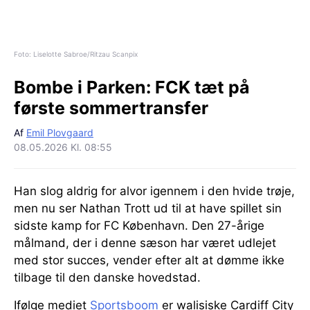
Foto: Liselotte Sabroe/Ritzau Scanpix
Bombe i Parken:
FCK tæt på
første sommertransfer
Af
Emil Plovgaard
08.05.2026 Kl. 08:55
Han slog aldrig for alvor igennem i den hvide trøje,
men nu ser Nathan Trott ud til at have spillet sin
sidste kamp for FC København. Den 27-årige
målmand, der i denne sæson har været udlejet
med stor succes, vender efter alt at dømme ikke
tilbage til den danske hovedstad.
Ifølge mediet
Sportsboom
er walisiske Cardiff City