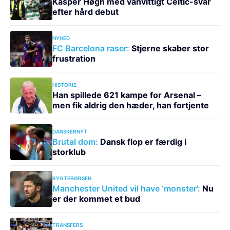
Kasper Høgh med vanvittigt Celtic-svar
efter hård debut
NYHED
FC Barcelona raser:
Stjerne skaber stor
frustration
HISTORIE
Han spillede 621 kampe for Arsenal –
men fik aldrig den hæder, han fortjente
DANSKERNYT
Brutal dom:
Dansk flop er færdig i
storklub
RYGTEBØRSEN
Manchester United vil have ‘monster’:
Nu
er der kommet et bud
TRANSFERS