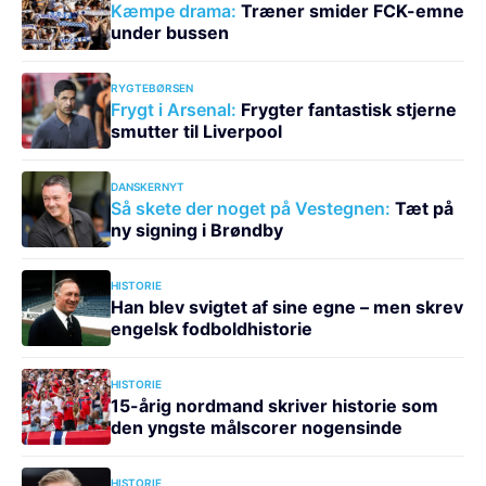
Kæmpe drama:
Træner smider FCK-emne
under bussen
RYGTEBØRSEN
Frygt i Arsenal:
Frygter fantastisk stjerne
smutter til Liverpool
DANSKERNYT
Så skete der noget på Vestegnen:
Tæt på
ny signing i Brøndby
HISTORIE
Han blev svigtet af sine egne – men skrev
engelsk fodboldhistorie
HISTORIE
15-årig nordmand skriver historie som
den yngste målscorer nogensinde
HISTORIE