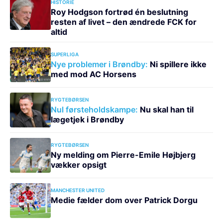
HISTORIE
Roy Hodgson fortrød én beslutning
resten af livet – den ændrede FCK for
altid
SUPERLIGA
Nye problemer i Brøndby:
Ni spillere ikke
med mod AC Horsens
RYGTEBØRSEN
Nul førsteholdskampe:
Nu skal han til
lægetjek i Brøndby
RYGTEBØRSEN
Ny melding om Pierre-Emile Højbjerg
vækker opsigt
MANCHESTER UNITED
Medie fælder dom over Patrick Dorgu