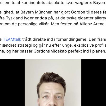
llem to af kontinentets absolutte sværvægtere: Bayer
ighed, at Bayern München har gjort Gordon til deres før
ra Tyskland lyder endda på, at de tyske giganter allered
 om de personlige vilkår. Men festen på Allianz Arena k
ge
TEAMtalk
trådt direkte ind i forhandlingerne. Den fra
ændret strategi og går nu efter unge, eksplosive profile
e, og her passer Gordons vildskab perfekt ind i planen