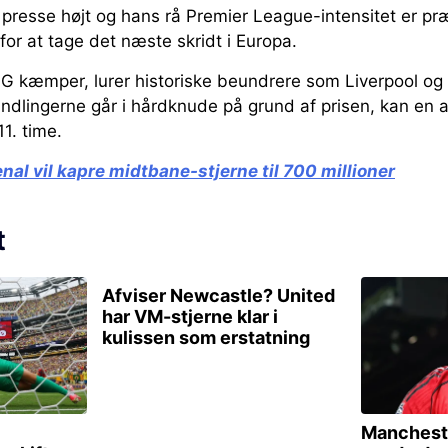
t presse højt og hans rå Premier League-intensitet er p
or at tage det næste skridt i Europa.
 kæmper, lurer historiske beundrere som Liverpool og A
andlingerne går i hårdknude på grund af prisen, kan en 
11. time.
nal vil kapre midtbane-stjerne til 700 millioner
t