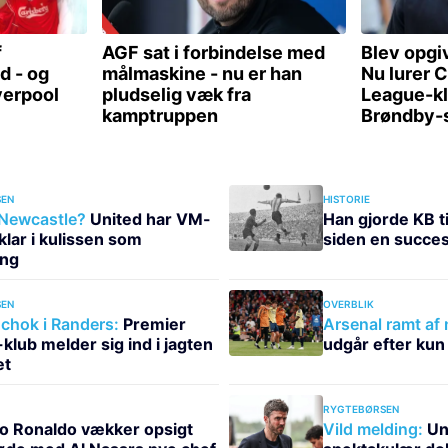
EN
HISTORIE
 Newcastle?
United har VM-
Han gjorde KB ti
klar i kulissen som
siden en succes 
ing
EN
OVERBLIK
hok i Randers:
Premier
Arsenal ramt af
klub melder sig ind i jagten
udgår efter kun
et
RYGTEBØRSEN
no Ronaldo vækker opsigt
Vild melding:
Uni