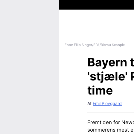
Foto: Filip Singer/EPA/Ritzau Scanpix
Bayern t
'stjæle'
time
Af
Emil Plovgaard
Fremtiden for Newca
sommerens mest eks