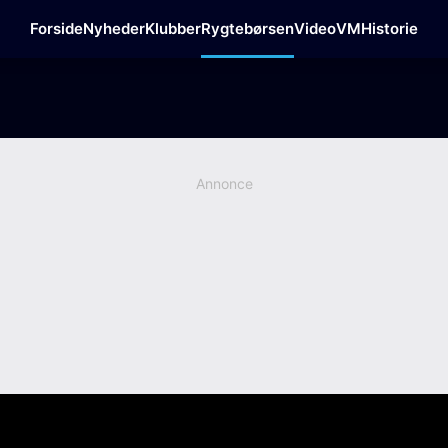
Forside
Nyheder
Klubber
Rygtebørsen
Video
VM
Historie
Annonce