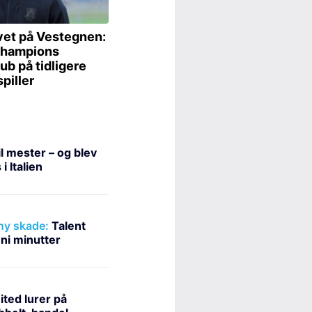
l mester – og blev
i Italien
 ny skade:
Talent
 ni minutter
ted lurer på