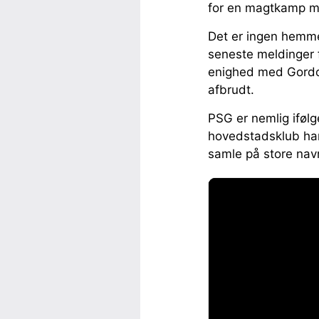
for en magtkamp me
Det er ingen hemmel
seneste meldinger f
enighed med Gordon
afbrudt.
PSG er nemlig iføl
hovedstadsklub har 
samle på store navn