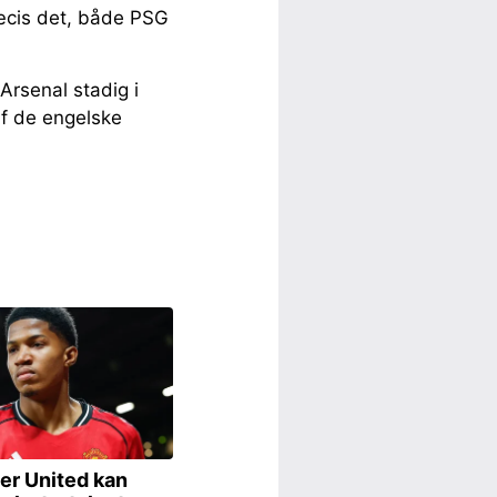
ræcis det, både PSG
rsenal stadig i
af de engelske