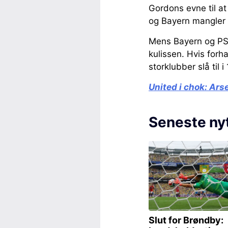
Gordons evne til a
og Bayern mangler f
Mens Bayern og PSG
kulissen. Hvis forh
storklubber slå til i 
United i chok:
Arse
Seneste ny