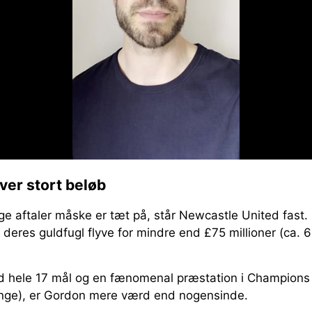
er stort beløb
ge aftaler måske er tæt på, står Newcastle United fast.
r deres guldfugl flyve for mindre end £75 millioner (ca. 6
d hele 17 mål og en fænomenal præstation i Champions
ange), er Gordon mere værd end nogensinde.