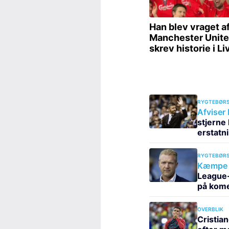
RYGTEBØRS
Afviser
stjerne 
erstatn
RYGTEBØRS
Kæmpe c
League-
på kom
OVERBLIK
Cristia