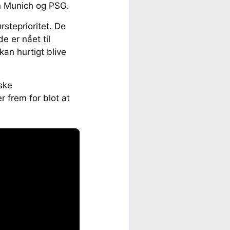
n Munich og PSG.
steprioritet. De
e er nået til
an hurtigt blive
nske
r frem for blot at
.