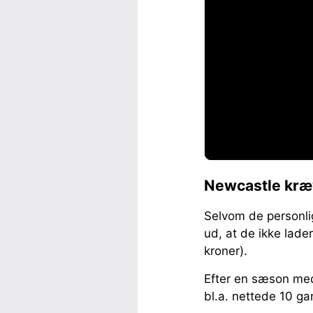
Newcastle kræv
Selvom de personli
ud, at de ikke lade
kroner).
Efter en sæson me
bl.a. nettede 10 g