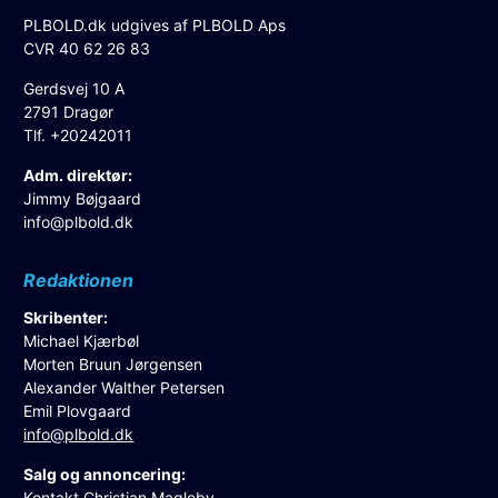
PLBOLD.dk udgives af PLBOLD Aps
CVR 40 62 26 83
Gerdsvej 10 A
2791 Dragør
Tlf. +20242011
Adm. direktør:
Jimmy Bøjgaard
info@plbold.dk
Redaktionen
Skribenter:
Michael Kjærbøl
Morten Bruun Jørgensen
Alexander Walther Petersen
Emil Plovgaard
info@plbold.dk
Salg og annoncering:
Kontakt Christian Magleby