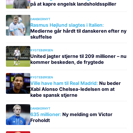
på at kapre engelsk landsholdsspiller
DANSKERNYT
Rasmus Højlund slagtes i Italien:
Medierne går hårdt til danskeren efter ny
skuffelse
RYGTEBØRSEN
United jagter stjerne til 209 millioner – nu
kommer beskeden, de frygtede
RYGTEBØRSEN
Ville have ham til Real Madrid:
Nu beder
Xabi Alonso Chelsea-ledelsen om at
købe spansk stjerne
DANSKERNYT
635 millioner:
Ny melding om Victor
Froholdt