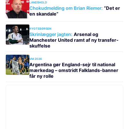
LANDSHOLD
Chokudmelding om Brian Riemer:
“Det er
en skandale”
RYGTEBØRSEN
Skrinlægger jagten:
Arsenal og
Manchester United ramt af ny transfer-
skuffelse
VM 2026
Argentina gør England-sejr til national
mærkedag – omstridt Falklands-banner
får ny rolle