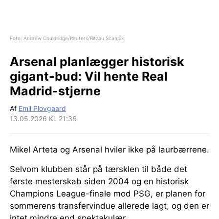
Foto: Andrew Couldridge/Reuters/Ritzau Scanpix
Arsenal planlægger historisk
gigant-bud:
Vil hente Real
Madrid-stjerne
Af
Emil Plovgaard
13.05.2026 Kl. 21:36
Mikel Arteta og Arsenal hviler ikke på laurbærrene.
Selvom klubben står på tærsklen til både det
første mesterskab siden 2004 og en historisk
Champions League-finale mod PSG, er planen for
sommerens transfervindue allerede lagt, og den er
intet mindre end spektakulær.