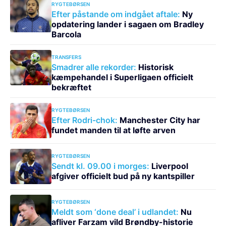
RYGTEBØRSEN
Efter påstande om indgået aftale:
Ny
opdatering lander i sagaen om Bradley
Barcola
TRANSFERS
Smadrer alle rekorder:
Historisk
kæmpehandel i Superligaen officielt
bekræftet
RYGTEBØRSEN
Efter Rodri-chok:
Manchester City har
fundet manden til at løfte arven
RYGTEBØRSEN
Sendt kl. 09.00 i morges:
Liverpool
afgiver officielt bud på ny kantspiller
RYGTEBØRSEN
Meldt som ‘done deal’ i udlandet:
Nu
afliver Farzam vild Brøndby-historie