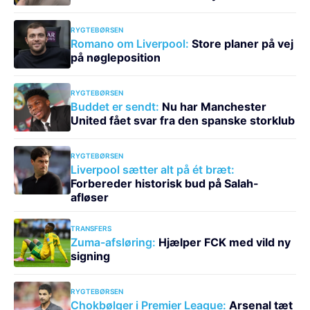
RYGTEBØRSEN
Romano om Liverpool:
Store planer på vej
på nøgleposition
RYGTEBØRSEN
Buddet er sendt:
Nu har Manchester
United fået svar fra den spanske storklub
RYGTEBØRSEN
Liverpool sætter alt på ét bræt:
Forbereder historisk bud på Salah-
afløser
TRANSFERS
Zuma-afsløring:
Hjælper FCK med vild ny
signing
RYGTEBØRSEN
Chokbølger i Premier League:
Arsenal tæt