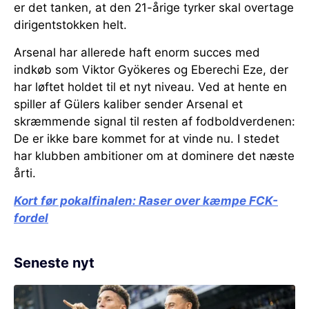
er det tanken, at den 21-årige tyrker skal overtage
dirigentstokken helt.
Arsenal har allerede haft enorm succes med
indkøb som Viktor Gyökeres og Eberechi Eze, der
har løftet holdet til et nyt niveau. Ved at hente en
spiller af Gülers kaliber sender Arsenal et
skræmmende signal til resten af fodboldverdenen:
De er ikke bare kommet for at vinde nu. I stedet
har klubben ambitioner om at dominere det næste
årti.
Kort før pokalfinalen:
Raser over kæmpe FCK-
fordel
Seneste nyt