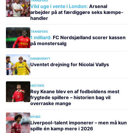
TRANSFERS
Vild uge i vente i London:
Arsenal
arbejder på at færdiggøre seks kæmpe-
handler
TRANSFERS
1 milliard:
FC Nordsjælland scorer kassen
på monstersalg
DANSKERNYT
Uventet drejning for Nicolai Vallys
HISTORIE
Roy Keane blev en af fodboldens mest
frygtede spillere – historien bag vil
overraske mange
NYHED
Liverpool-talent imponerer – men må kun
spille én kamp mere i 2026