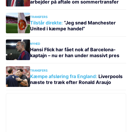
arbejder på aftale om sommertransfer
TRANSFERS
Tilstår direkte:
“Jeg snød Manchester
United i kæmpe handel”
NYHED
Hansi Flick har fået nok af Barcelona-
kaptajn – nu er han under massivt pres
TRANSFERS
Kæmpe afsløring fra England:
Liverpools
næste tre træk efter Ronald Araujo