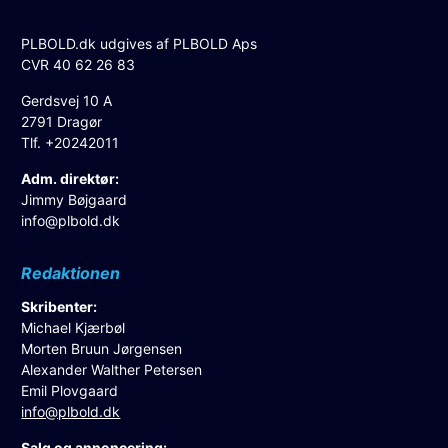
PLBOLD.dk udgives af PLBOLD Aps
CVR 40 62 26 83
Gerdsvej 10 A
2791 Dragør
Tlf. +20242011
Adm. direktør:
Jimmy Bøjgaard
info@plbold.dk
Redaktionen
Skribenter:
Michael Kjærbøl
Morten Bruun Jørgensen
Alexander Walther Petersen
Emil Plovgaard
info@plbold.dk
Salg og annoncering: