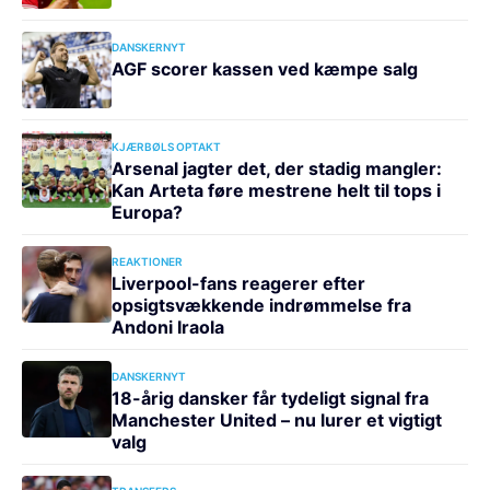
DANSKERNYT
AGF scorer kassen ved kæmpe salg
KJÆRBØLS OPTAKT
Arsenal jagter det, der stadig mangler:
Kan Arteta føre mestrene helt til tops i
Europa?
REAKTIONER
Liverpool-fans reagerer efter
opsigtsvækkende indrømmelse fra
Andoni Iraola
DANSKERNYT
18-årig dansker får tydeligt signal fra
Manchester United – nu lurer et vigtigt
valg