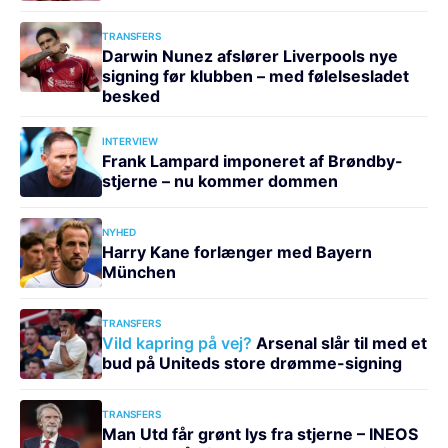
TRANSFERS
Darwin Nunez afslører Liverpools nye
signing før klubben – med følelsesladet
besked
INTERVIEW
Frank Lampard imponeret af Brøndby-
stjerne – nu kommer dommen
NYHED
Harry Kane forlænger med Bayern
München
TRANSFERS
Vild kapring på vej?
Arsenal slår til med et
bud på Uniteds store drømme-signing
TRANSFERS
Man Utd får grønt lys fra stjerne – INEOS