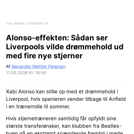
Foto: IMAGO / STEINSIEK.CH
Alonso-effekten:
Sådan ser
Liverpools vilde drømmehold ud
med fire nye stjerner
Af
Alexander Walther Petersen
11.05.2026 Kl. 18:56
Xabi Alonso kan stille op med et drømmehold i
Liverpool, hvis spanieren vender tilbage til Anfield
i en trænerrolle til sommer.
Hvis stjernetræneren samtidig får opfyldt sine
største transferønsker, kan klubben fra Beatles-
byen gå en ekstremt spændende fremtid i møde.