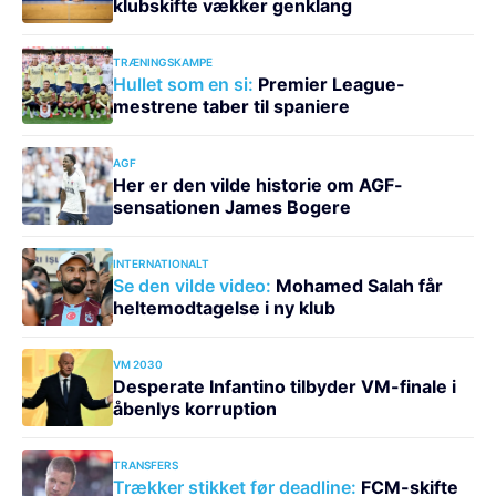
klubskifte vækker genklang
TRÆNINGSKAMPE
Hullet som en si:
Premier League-
mestrene taber til spaniere
AGF
Her er den vilde historie om AGF-
sensationen James Bogere
INTERNATIONALT
Se den vilde video:
Mohamed Salah får
heltemodtagelse i ny klub
VM 2030
Desperate Infantino tilbyder VM-finale i
åbenlys korruption
TRANSFERS
Trækker stikket før deadline:
FCM-skifte