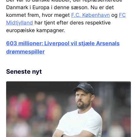
Danmark i Europa i denne sæson. Nu er det
kommet frem, hvor meget
F.C. København
og
FC
Midtjylland
har tjent efter deres respektive
europæiske kampagner.
603 millioner:
Liverpool vil stjæle Arsenals
drømmespiller
Seneste nyt