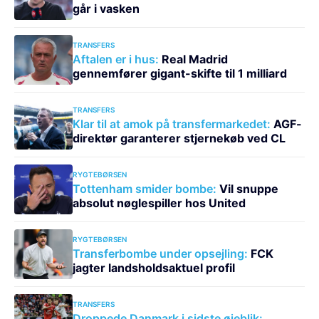
går i vasken
TRANSFERS
Aftalen er i hus:
Real Madrid
gennemfører gigant-skifte til 1 milliard
TRANSFERS
Klar til at amok på transfermarkedet:
AGF-
direktør garanterer stjernekøb ved CL
RYGTEBØRSEN
Tottenham smider bombe:
Vil snuppe
absolut nøglespiller hos United
RYGTEBØRSEN
Transferbombe under opsejling:
FCK
jagter landsholdsaktuel profil
TRANSFERS
Droppede Danmark i sidste øjeblik: