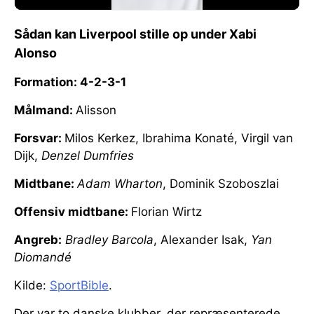
Sådan kan Liverpool stille op under Xabi
Alonso
Formation: 4-2-3-1
Målmand:
Alisson
Forsvar:
Milos Kerkez, Ibrahima Konaté, Virgil van
Dijk,
Denzel Dumfries
Midtbane:
Adam Wharton
, Dominik Szoboszlai
Offensiv midtbane:
Florian Wirtz
Angreb:
Bradley Barcola
, Alexander Isak,
Yan
Diomandé
Kilde:
SportBible
.
Der var to danske klubber, der repræsenterede