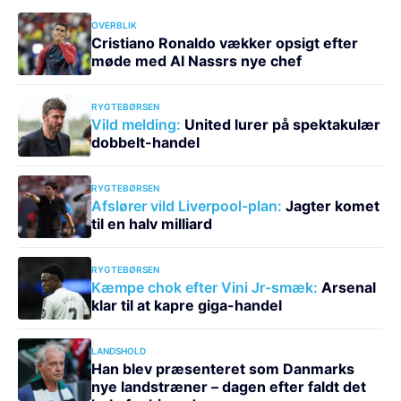
OVERBLIK
Cristiano Ronaldo vækker opsigt efter
møde med Al Nassrs nye chef
RYGTEBØRSEN
Vild melding:
United lurer på spektakulær
dobbelt-handel
RYGTEBØRSEN
Afslører vild Liverpool-plan:
Jagter komet
til en halv milliard
RYGTEBØRSEN
Kæmpe chok efter Vini Jr-smæk:
Arsenal
klar til at kapre giga-handel
LANDSHOLD
Han blev præsenteret som Danmarks
nye landstræner – dagen efter faldt det