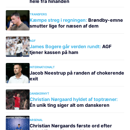
hele fra hinanden
TRANSFERS
Kæmpe streg i regningen:
Brøndby-emne
smutter lige for næsen af dem
AGF
James Bogere går verden rundt:
AGF
tjener kassen på ham
INTERNATIONALT
Jacob Neestrup på randen af chokerende
exit
DANSKERNYT
Christian Nørgaard hyldet af toptræner:
Én unik ting siger alt om danskeren
ARSENAL
Christian Nørgaards første ord efter