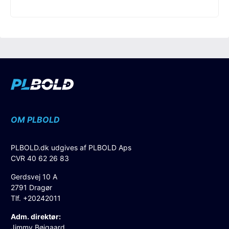
OM PLBOLD
PLBOLD.dk udgives af PLBOLD Aps
CVR 40 62 26 83
Gerdsvej 10 A
2791 Dragør
Tlf. +20242011
Adm. direktør:
Jimmy Bøjgaard