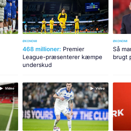
ØKONOMI
ØKONOMI
468 millioner:
Premier
Så man
League-præsenterer kæmpe
brugt 
underskud
Video
Video