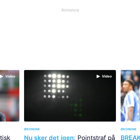
Annonce
Video
Video
ØKONOMI
ØKONOMI
tisk
Nu sker det igen:
Pointstraf på
BREAK