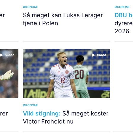
ØKONOMI
ØKONOMI
er
Så meget kan Lukas Lerager
DBU b
tjene i Polen
dyrere
2026
Video
Video
ØKONOMI
rer
Vild stigning:
Så meget koster
Victor Froholdt nu