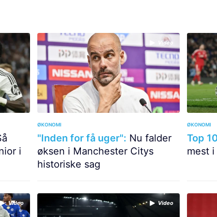
Video
ØKONOMI
ØKONOMI
å
"Inden for få uger":
Nu falder
Top 10
ior i
øksen i Manchester Citys
mest i
historiske sag
Video
Video