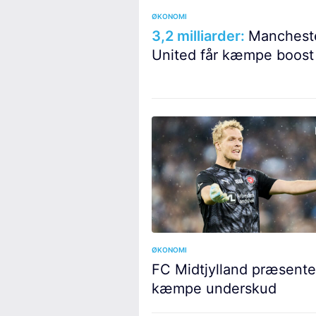
ØKONOMI
3,2 milliarder:
Manchest
United får kæmpe boost
ØKONOMI
FC Midtjylland præsente
kæmpe underskud