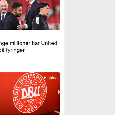
ge millioner har United
på fyringer
Video