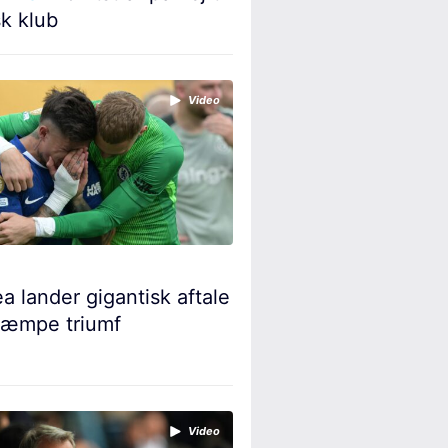
k klub
Video
a lander gigantisk aftale
kæmpe triumf
Video