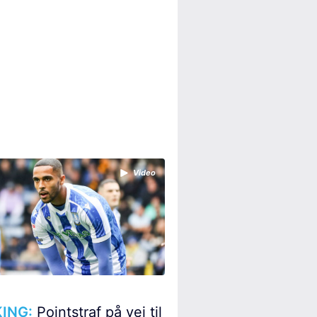
Video
ING:
Pointstraf på vej til