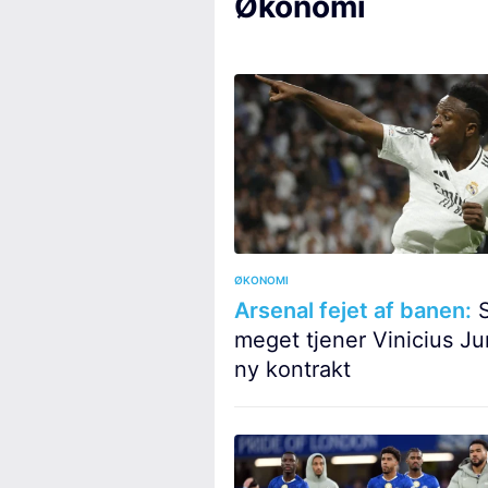
Økonomi
ØKONOMI
Arsenal fejet af banen:
S
meget tjener Vinicius Jun
ny kontrakt