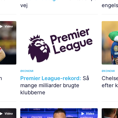
vej
engels
Video
Video
ØKONOMI
ØKONOMI
n
Premier League-rekord:
Så
Chelse
mange milliarder brugte
efter 
klubberne
Video
Video