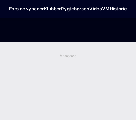
Forside
Nyheder
Klubber
Rygtebørsen
Video
VM
Historie
Annonce