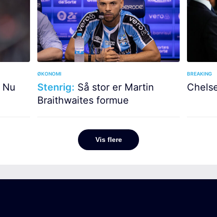
ØKONOMI
BREAKING
Nu
Stenrig:
Så stor er Martin
Chelse
Braithwaites formue
Vis flere