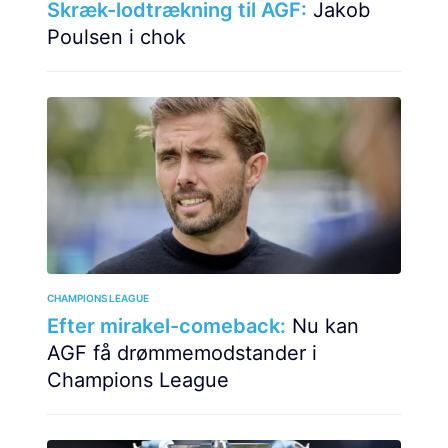
Skræk-lodtrækning til AGF:
Jakob
Poulsen i chok
CHAMPIONS LEAGUE
Efter mirakel-comeback:
Nu kan
AGF få drømmemodstander i
Champions League