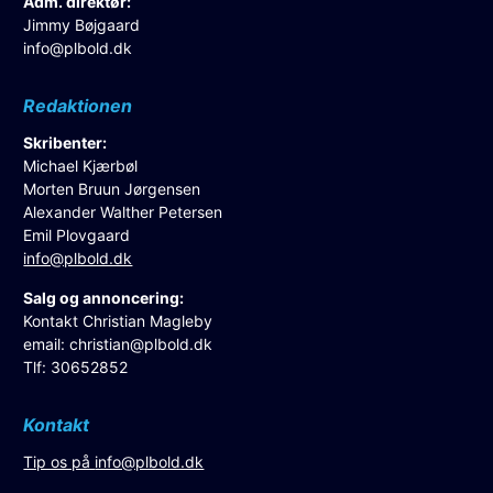
Adm. direktør:
Jimmy Bøjgaard
info@plbold.dk
Redaktionen
Skribenter:
Michael Kjærbøl
Morten Bruun Jørgensen
Alexander Walther Petersen
Emil Plovgaard
info@plbold.dk
Salg og annoncering:
Kontakt Christian Magleby
email:
christian@plbold.dk
Tlf: 30652852
Kontakt
Tip os på
info@plbold.dk