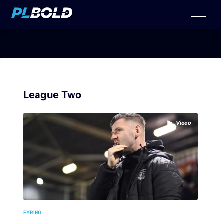
League Two
Video
FYRING