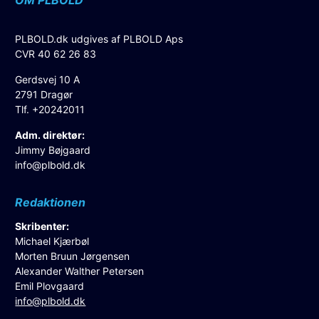
OM PLBOLD
PLBOLD.dk udgives af PLBOLD Aps
CVR 40 62 26 83
Gerdsvej 10 A
2791 Dragør
Tlf. +20242011
Adm. direktør:
Jimmy Bøjgaard
info@plbold.dk
Redaktionen
Skribenter:
Michael Kjærbøl
Morten Bruun Jørgensen
Alexander Walther Petersen
Emil Plovgaard
info@plbold.dk