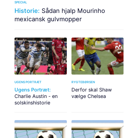
SPECIAL
Historie:
Sådan hjalp Mourinho
mexicansk gulvmopper
UGENS PORTRÆT
RYGTEBØRSEN
Ugens Portræt:
Derfor skal Shaw
Charlie Austin - en
vælge Chelsea
solskinshistorie