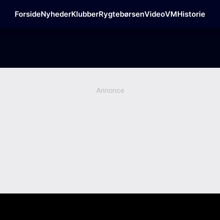
Forside
Nyheder
Klubber
Rygtebørsen
Video
VM
Historie
Annonce