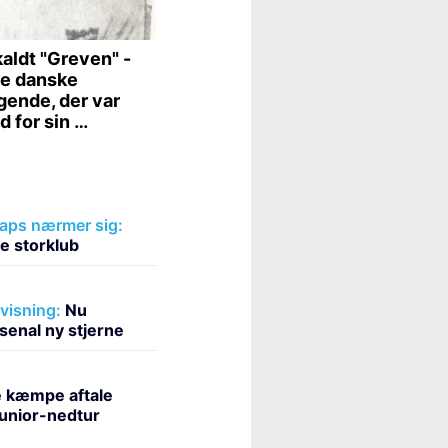
laps nærmer sig:
ne storklub
fvisning:
Nu
enal ny stjerne
e kæmpe aftale
Junior-nedtur