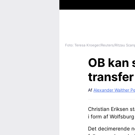
Foto: Teresa Kroeger/Reuters/Ritzau Scan
OB kan s
transfer
Af
Alexander Walther P
Christian Eriksen st
i form af Wolfsburg
Det decimerende ne