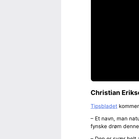
Christian Eriks
Tipsbladet
kommer 
– Et navn, man natu
fynske drøm denne 
– Den er svær helt 