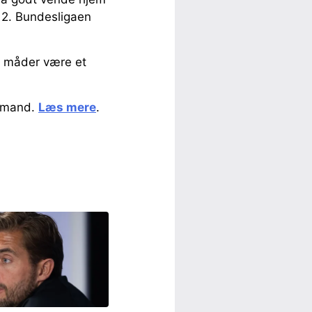
i 2. Bundesligaen
e måder være et
ulmand.
Læs mere
.