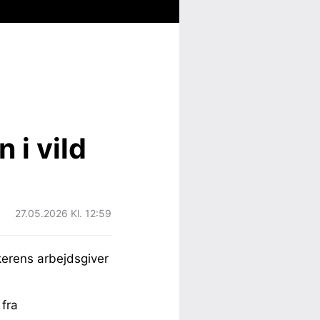
 i vild
27.05.2026 Kl. 12:59
skerens arbejdsgiver
 fra