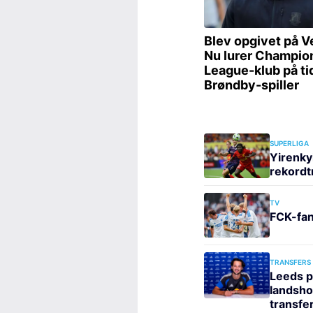
SUPERLIGA
Yirenky
rekordt
TV
FCK-fan
TRANSFERS
Leeds p
landshol
transfe