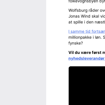
folkevognsbyen byt
Wolfsburg råder ove
Jonas Wind skal vi
at spille i den næs
I samme tid fortsæt
millionpakke i løn. 
fynske?
Vil du være først 
nyhedsleverandør