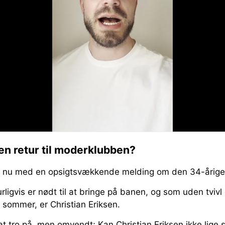
en retur til moderklubben?
nu med en opsigtsvækkende melding om den 34-årige 
rligvis er nødt til at bringe på banen, og som uden tviv
sommer, er Christian Eriksen.
at tro på, men omvendt; Kan Christian Eriksen ikke lige