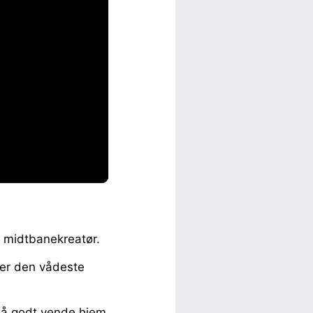
midtbanekreatør.
l er den vådeste
 så godt vende hjem