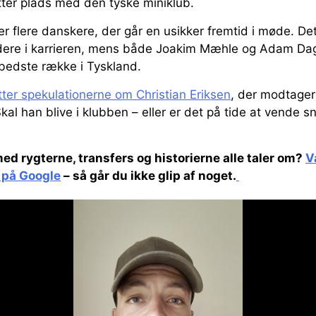
ter plads med den tyske miniklub.
r flere danskere, der går en usikker fremtid i møde. Det 
dere i karrieren, mens både Joakim Mæhle og Adam Dagh
tbedste række i Tyskland.
ter spekulationerne om Christian Eriksen
, der modtager
Skal han blive i klubben – eller er det på tide at vende s
med rygterne, transfers og historierne alle taler om?
V
 på Google
– så går du ikke glip af noget.