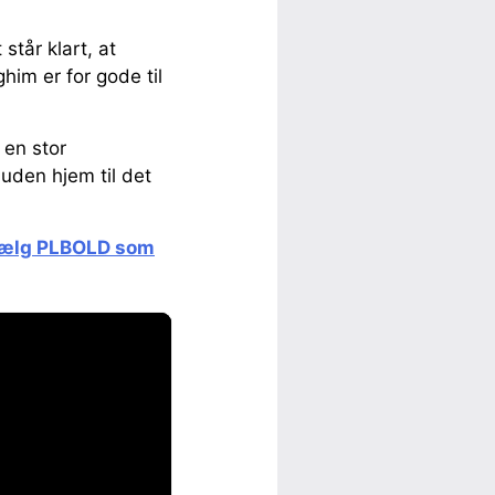
står klart, at
im er for gode til
 en stor
nuden hjem til det
ælg PLBOLD som