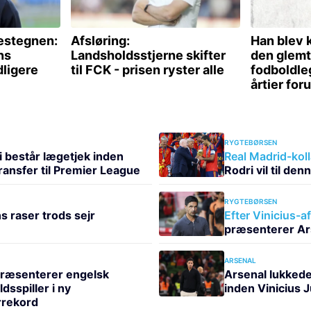
RYGTEBØRSEN
i består lægetjek inden
Real Madrid-kol
ransfer til Premier League
Rodri vil til den
RYGTEBØRSEN
s raser trods sejr
Efter Vinicius-a
præsenterer Ars
ARSENAL
ræsenterer engelsk
Arsenal lukked
dsspiller i ny
inden Vinicius 
rrekord