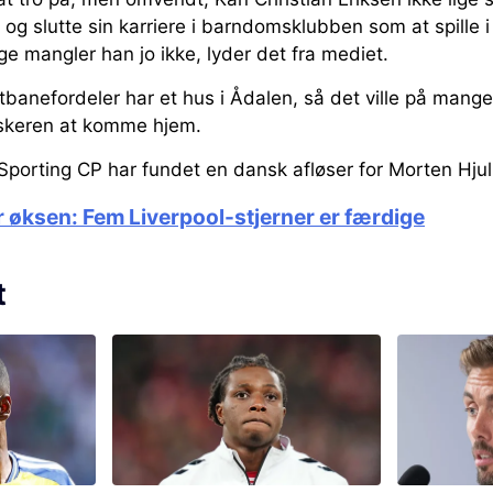
n og slutte sin karriere i barndomsklubben som at spille 
e mangler han jo ikke, lyder det fra mediet.
tbanefordeler har et hus i Ådalen, så det ville på mang
nskeren at komme hjem.
t Sporting CP har fundet en dansk afløser for Morten Hj
r øksen: Fem Liverpool-stjerner er færdige
t