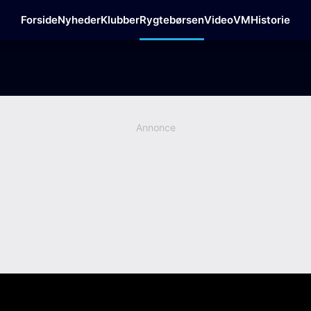
Forside
Nyheder
Klubber
Rygtebørsen
Video
VM
Historie
Annonce