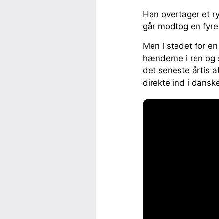
Han overtager et r
går modtog en fyres
Men i stedet for e
hænderne i ren og 
det seneste årtis a
direkte ind i dansk