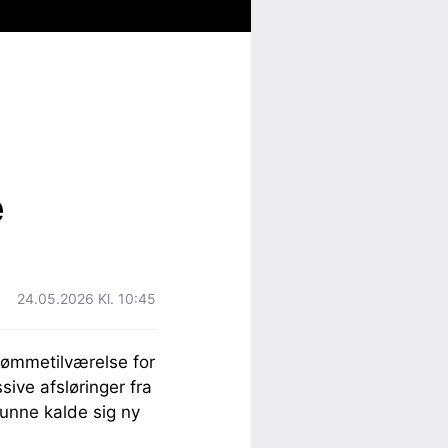
e
24.05.2026 Kl. 10:45
drømmetilværelse for
ive afsløringer fra
kunne kalde sig ny