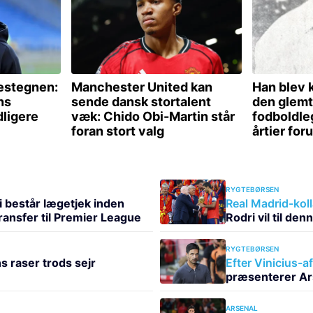
RYGTEBØRSEN
i består lægetjek inden
Real Madrid-kol
ransfer til Premier League
Rodri vil til den
RYGTEBØRSEN
s raser trods sejr
Efter Vinicius-a
præsenterer Ars
ARSENAL