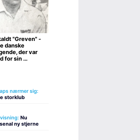
laps nærmer sig:
ne storklub
fvisning:
Nu
enal ny stjerne