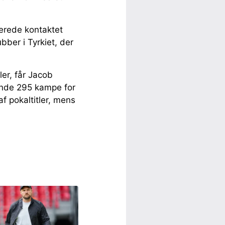
lerede kontaktet
bber i Tyrkiet, der
ler, får Jacob
lende 295 kampe for
af pokaltitler, mens