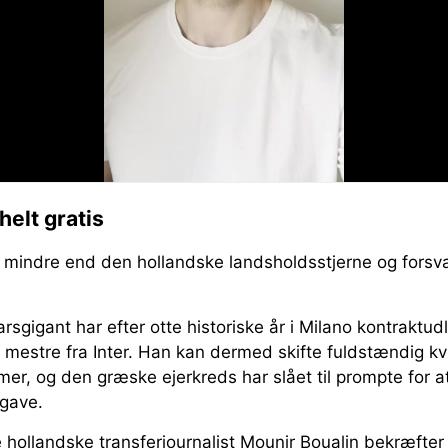
helt gratis
et mindre end den hollandske landsholdsstjerne og forsv
rsgigant har efter otte historiske år i Milano kontraktu
 mestre fra Inter. Han kan dermed skifte fuldstændig kvit 
mmer, og den græske ejerkreds har slået til prompte for 
tgave.
hollandske transferjournalist Mounir Boualin bekræfter