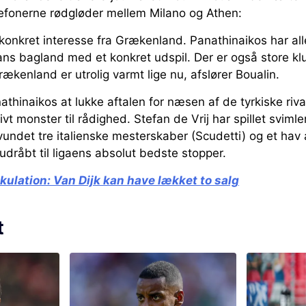
efonerne rødgløder mellem Milano og Athen:
konkret interesse fra Grækenland. Panathinaikos har al
ans bagland med et konkret udspil. Der er også store klu
rækenland er utrolig varmt lige nu, afslører Boualin.
athinaikos at lukke aftalen for næsen af de tyrkiske riva
vt monster til rådighed. Stefan de Vrij har spillet svim
 vundet tre italienske mesterskaber (Scudetti) og et hav 
udråbt til ligaens absolut bedste stopper.
kulation: Van Dijk kan have lækket to salg
t