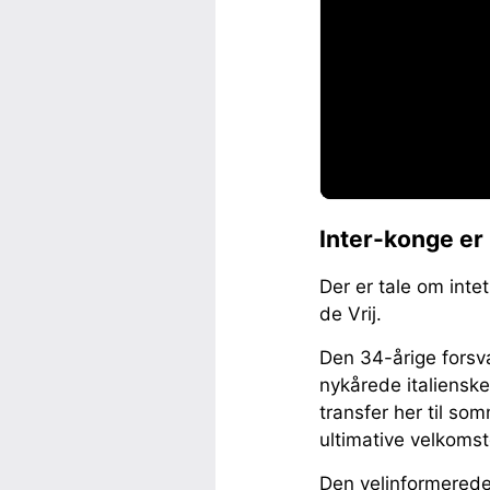
Inter-konge er 
Der er tale om int
de Vrij.
Den 34-årige forsva
nykårede italienske
transfer her til so
ultimative velkoms
Den velinformerede 