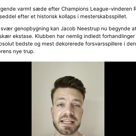
ygende varmt sæde efter Champions League-vinderen R
eddel efter et historisk kollaps i mesterskabsspillet.
n svær genopbygning kan Jacob Neestrup nu begynde at 
skær ekstase. Klubben har nemlig indledt forhandlinger
bsolut bedste og mest dekorerede forsvarsspillere i den 
erens nye trup.