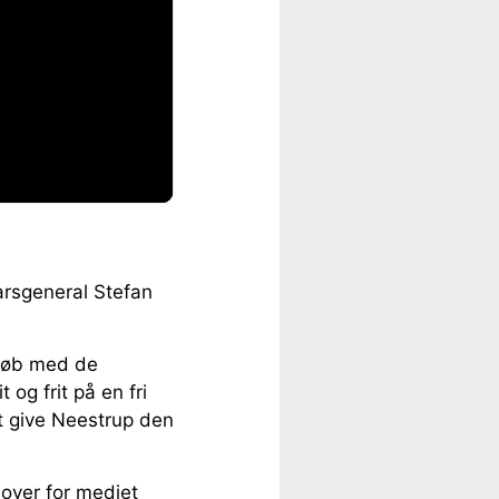
arsgeneral Stefan
dløb med de
og frit på en fri
at give Neestrup den
 over for mediet