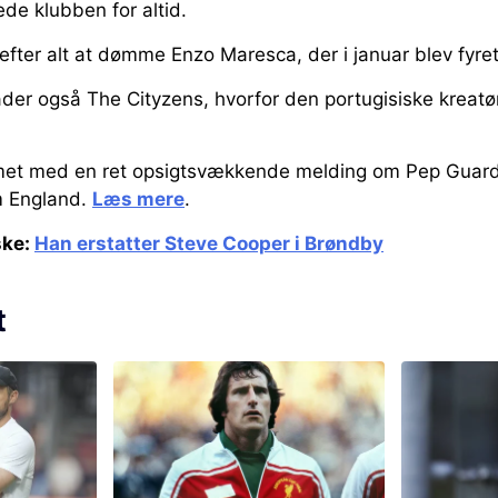
e klubben for altid.
 efter alt at dømme Enzo Maresca, der i januar blev fyret
ader også The Cityzens, hvorfor den portugisiske kreatør 
met med en ret opsigtsvækkende melding om Pep Guardi
m England.
Læs mere
.
ske:
Han erstatter Steve Cooper i Brøndby
t