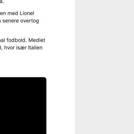
a.
den med Lionel
n senere overtog
nal fodbold. Mediet
, hvor især Italien