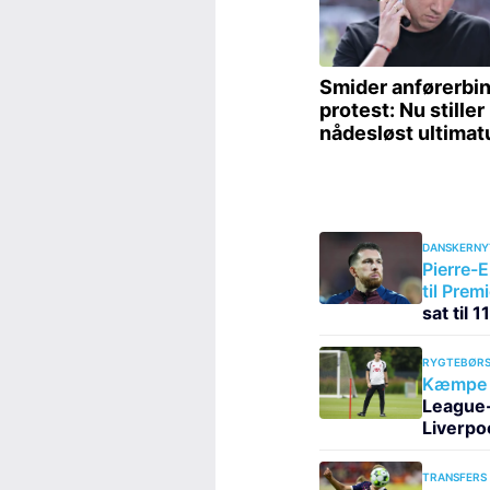
DANSKERNY
Pierre-E
til Prem
sat til 
RYGTEBØRS
Kæmpe 
League-s
Liverpo
TRANSFERS