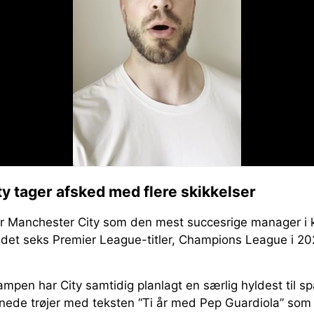
y tager afsked med flere skikkelser
er Manchester City som den mest succesrige manager i k
ndet seks Premier League-titler, Champions League i 202
mpen har City samtidig planlagt en særlig hyldest til sp
ede trøjer med teksten “Ti år med Pep Guardiola” som et