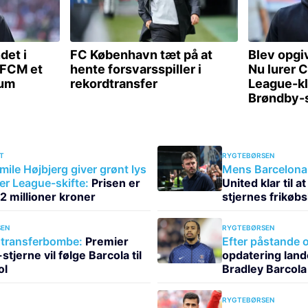
T
RYGTEBØRSEN
mile Højbjerg giver grønt lys
Mens Barcelona 
ier League-skifte:
Prisen er
United klar til 
112 millioner kroner
stjernes frikøbs
EN
RYGTEBØRSEN
transferbombe:
Premier
Efter påstande o
tjerne vil følge Barcola til
opdatering land
ol
Bradley Barcola
RYGTEBØRSEN