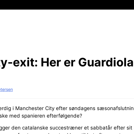
ty-exit:
Her er Guardiol
etersen
ærdig i Manchester City efter søndagens sæsonafslutnin
ske med spanieren efterfølgende?
ger den catalanske succestræner et sabbatår efter sit e