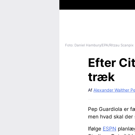
Foto: Daniel Hambury/EPA/Ritzau Scanpix
Efter Ci
træk
Af
Alexander Walther P
Pep Guardiola er f
men hvad skal der 
Ifølge
ESPN
planlæg