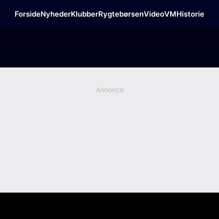
Forside
Nyheder
Klubber
Rygtebørsen
Video
VM
Historie
Annonce