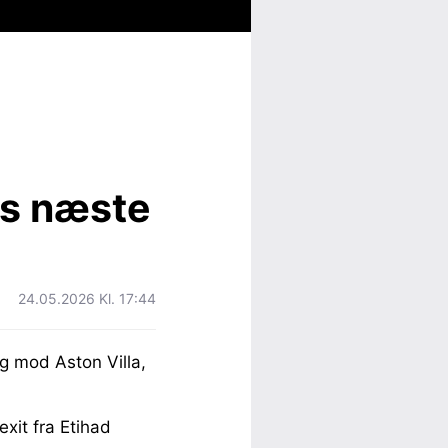
as næste
24.05.2026 Kl. 17:44
g mod Aston Villa,
xit fra Etihad