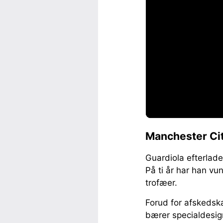
Manchester Cit
Guardiola efterlad
På ti år har han vu
trofæer.
Forud for afskedska
bærer specialdesign