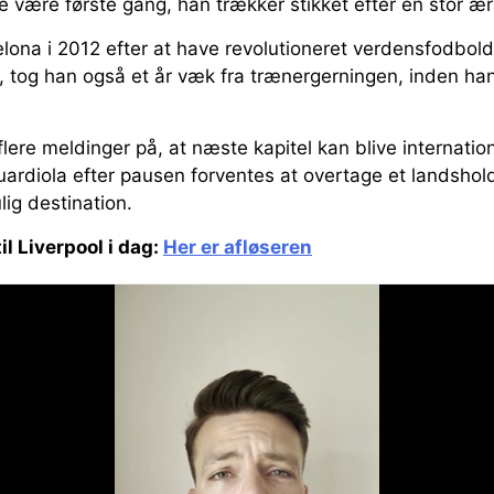
ke være første gang, han trækker stikket efter en stor ær
elona i 2012 efter at have revolutioneret verdensfodbol
 tog han også et år væk fra trænergerningen, inden ha
ere meldinger på, at næste kapitel kan blive internatio
Guardiola efter pausen forventes at overtage et landshold
g destination.
il Liverpool i dag:
Her er afløseren