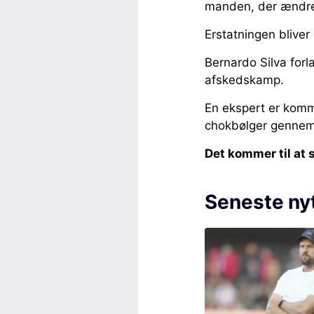
manden, der ændred
Erstatningen bliver
Bernardo Silva forl
afskedskamp.
En ekspert er kom
chokbølger genne
Det kommer til at 
Seneste ny